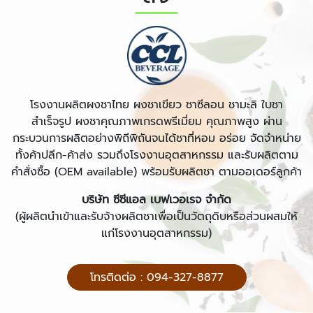
โรงงานผลิตผงชาไทย ผงชาเขียว ชาซีลอน ชามะลิ ใบชา
สำเร็จรูป ผงชาคุณภาพเกรดพรีเมี่ยม คุณภาพสูง ผ่าน
กระบวนการผลิตอย่างพิถีพิถันจนได้ชาที่หอม อร่อย จัดจำหน่าย
ทั้งค้าปลีก-ค้าส่ง รวมถึงโรงงานอุตสาหกรรม และรับผลิตตาม
คำสั่งซื้อ (OEM available) พร้อมรับผลิตชา ตามออเดอร์ลูกค้า
บริษัท ซีซีแอล เบฟเวอเรจ จำกัด
(ผู้ผลิตนำเข้าและรับจ้างผลิตชาเพื่อเป็นวัตถุดิบหรือส่วนผสมให้
แก่โรงงานอุตสาหกรรม)
โทรติดต่อ : 094-327-8877