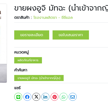
ขายผงอูจิ มัทฉะ (นำเข้าจากญี่
ตราสินค้า :
โรงงานผลิตชา - ซีซีแอล
ขอรายละเอียด
ขอใบเสนอราคา
หมวดหมู่
ผลิตภัณฑ์อาหาร
คำค้นหา
ขายผงอูจิ มัทฉะ (นำเข้าจากญี่ปุ่น)
แชร์