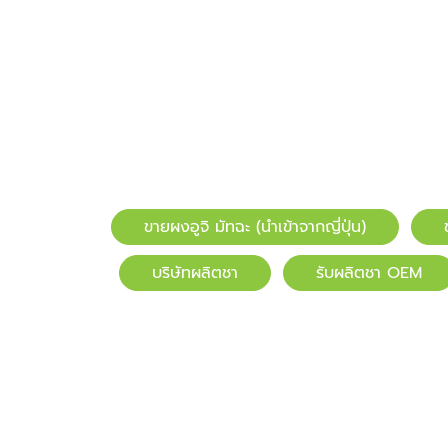
ขายผงอูจิ มัทฉะ (นำเข้าจากญี่ปุ่น)
บริษัทผลิตชา
รับผลิตชา OEM