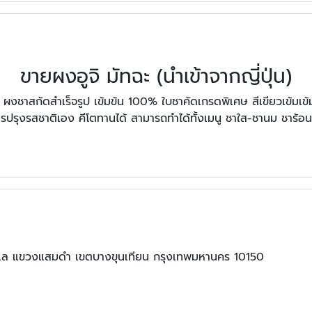
ขายผงอูจิ มัทฉะ (นำเข้าจากญี่ปุ่น)
่น ผงชาสกัดสำเร็จรูป เข้มข้น 100% ใบชาคัดเกรดพิเศษ สีเขียวเข้มเ
ปรุงรสชาติเอง คีโตทานได้ สามารถทำได้ทั้งเมนู ชาใส-ชานม ชาร้อน-
ะเล แขวงแสมดำ เขตบางขุนเทียน กรุงเทพมหานคร 10150