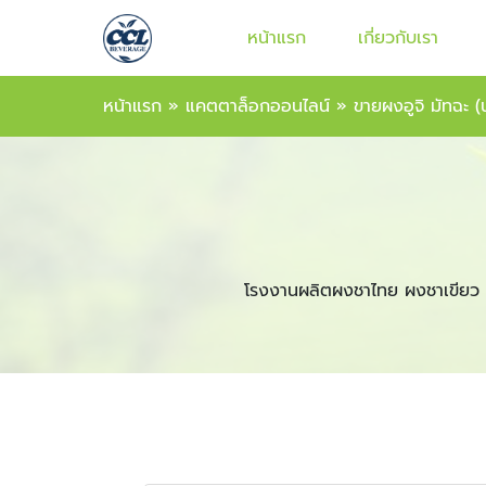
หน้าแรก
เกี่ยวกับเรา
หน้าแรก
»
แคตตาล็อกออนไลน์
»
ขายผงอูจิ มัทฉะ (น
โรงงานผลิตผงชาไทย ผงชาเขียว 