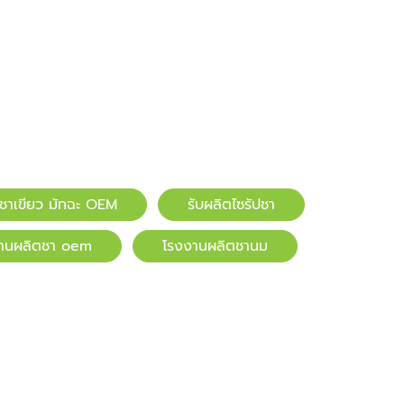
ตชาเขียว มัทฉะ OEM
รับผลิตไซรัปชา
านผลิตชา oem
โรงงานผลิตชานม