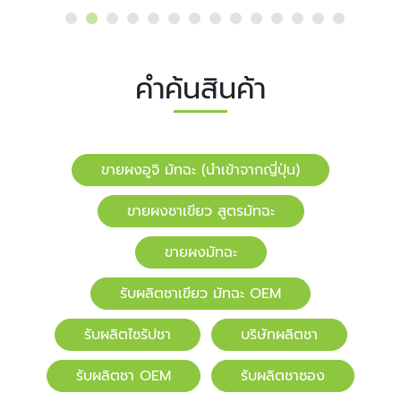
คำค้นสินค้า
ขายผงอูจิ มัทฉะ (นำเข้าจากญี่ปุ่น)
ขายผงชาเขียว สูตรมัทฉะ
ขายผงมัทฉะ
รับผลิตชาเขียว มัทฉะ OEM
รับผลิตไซรัปชา
บริษัทผลิตชา
รับผลิตชา OEM
รับผลิตชาซอง