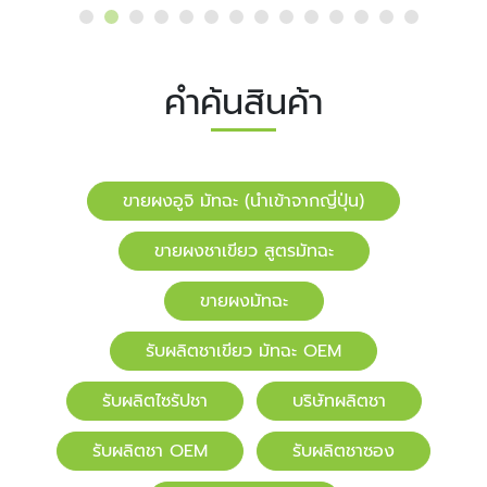
คำค้นสินค้า
ขายผงอูจิ มัทฉะ (นำเข้าจากญี่ปุ่น)
ขายผงชาเขียว สูตรมัทฉะ
ขายผงมัทฉะ
รับผลิตชาเขียว มัทฉะ OEM
รับผลิตไซรัปชา
บริษัทผลิตชา
รับผลิตชา OEM
รับผลิตชาซอง