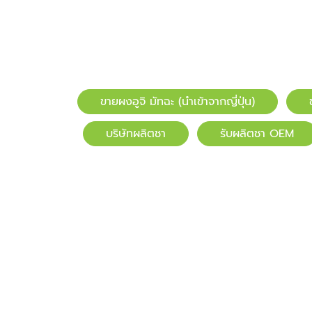
ขายผงอูจิ มัทฉะ (นำเข้าจากญี่ปุ่น)
บริษัทผลิตชา
รับผลิตชา OEM