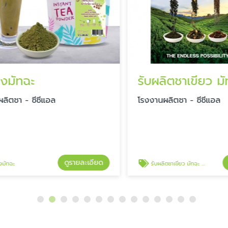
มัทฉะ
ตชา - ซีซีแอล
โรงงานผลิตชา - ซีซีแอล
ดูรายละเอียด
ดู
ฉะ
รับผลิตชาเขียว มัทฉะ OEM