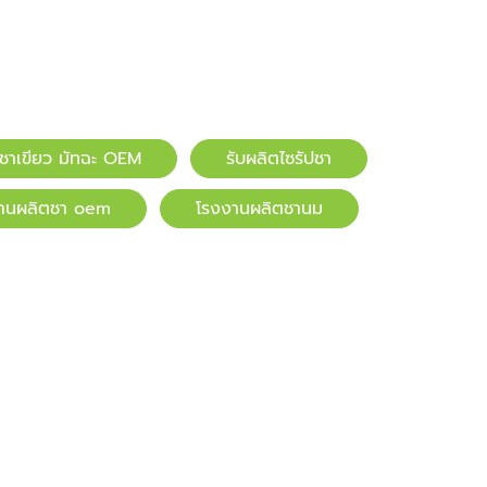
ตชาเขียว มัทฉะ OEM
รับผลิตไซรัปชา
านผลิตชา oem
โรงงานผลิตชานม