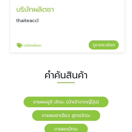
บริษัทผลิตชา
​​thaiteaccl
ดูรายละเอียด
บริษัทผลิตชา
คำค้นสินค้า
ขายผงอูจิ มัทฉะ (นำเข้าจากญี่ปุ่น)
ขายผงชาเขียว สูตรมัทฉะ
ขายผงมัทฉะ