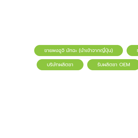
ขายผงอูจิ มัทฉะ (นำเข้าจากญี่ปุ่น)
บริษัทผลิตชา
รับผลิตชา OEM