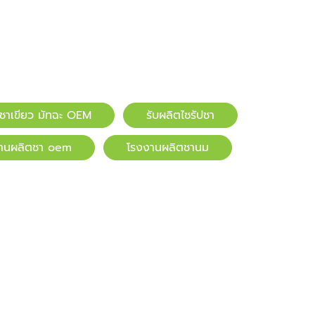
ตชาเขียว มัทฉะ OEM
รับผลิตไซรัปชา
านผลิตชา oem
โรงงานผลิตชานม