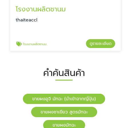
โรงงานผลิตชานม
​​thaiteaccl
ดูรายละเอียด
โรงงานผลิตชานม
คำค้นสินค้า
ขายผงอูจิ มัทฉะ (นำเข้าจากญี่ปุ่น)
ขายผงชาเขียว สูตรมัทฉะ
ขายผงมัทฉะ