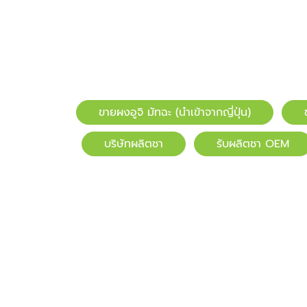
ขายผงอูจิ มัทฉะ (นำเข้าจากญี่ปุ่น)
บริษัทผลิตชา
รับผลิตชา OEM